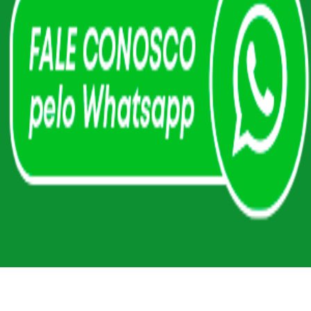
Formando Jovens e Adultos desde
1997
O curso de Comandos Elétricos com
Automação Industrial está disponível
na unidade